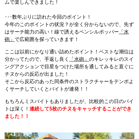
ムで楽しんできました！
‥･数年ぶりに訪れた今回のポイント！
今年のこのポイントの状況？が全く分からないので、先ず
はサーチ能力の高い！線で誘えるペンシルポッパー
「水
砲」
で広範囲を探っていきます！
ここは以前にかなり通い詰めたポイント！ベストな潮位は
分かってたので、手返し良く
「水砲」
のキレッキレのスイ
ングアクションで目星をつけた場所を通してみると直ぐに
チヌからの反応が出ました！
そこから反応のあった同条件のストラクチャーをテンポよ
くサーチしていくとバイトが連発！！
もちろんミスバイトもありましたが、比較的この日のバイ
トは深く！
連続して5枚のチヌをキャッチすることができ
ました！！