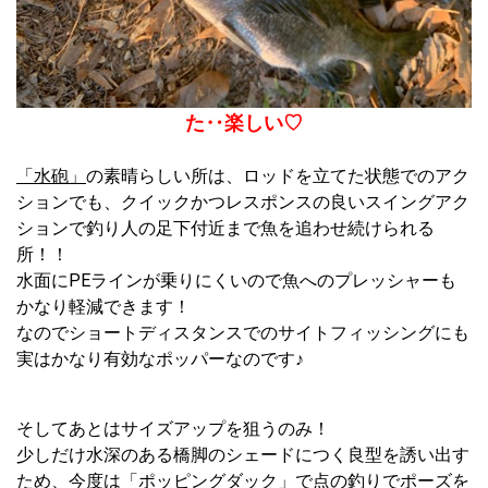
た‥楽しい
♡
「水砲」
の素晴らしい所は、ロッドを立てた状態でのアク
ションでも、クイックかつレスポンスの良いスイングアク
ションで釣り人の足下付近まで魚を追わせ続けられる
所！！
水面にPEラインが乗りにくいので魚へのプレッシャーも
かなり軽減できます！
なのでショートディスタンスでのサイトフィッシングにも
実はかなり有効なポッパーなのです♪
そしてあとはサイズアップを狙うのみ！
少しだけ水深のある橋脚のシェードにつく良型を誘い出す
ため、今度は
「ポッピングダック」
で点の釣りでポーズを