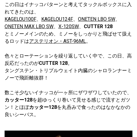
この日はイナッコパターンと考えてタックルボックスに入
れてきたのは、
KAGELOU100F
、
KAGELOU124F
、
ONETEN LBO SW
、
ONETEN MAX LBO SW
、
X-120SW
、
CUTTER 128
とミノーメインのため、ミノーをしっかりと飛ばせて扱え
るロッドは
アステリオン・AST-96ML
。
色々とローテーションを繰り返していく中で、この日、高
反応だったのが
CUTTER 128
。
タングステン・トリプルウェイト内臓のシャロランナーミ
ノーで飛距離抜群！
数こそ少ないイナッコが一ヶ所にザワザワしていたので、
カッター128
を超ゆっくり巻いて見せる感じで流すとガツ
ン！とほぼ
カッター128
を丸呑みで食ったのはなかなかの
良いシーバス。