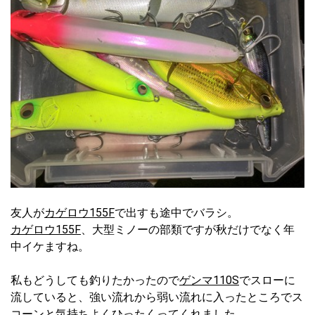
友人が
カゲロウ155F
で出すも途中でバラシ。
カゲロウ155F
、大型ミノーの部類ですが秋だけでなく年
中イケますね。
私もどうしても釣りたかったので
ゲンマ110S
でスローに
流していると、強い流れから弱い流れに入ったところでス
コーンと気持ちよくひったくってくれました。