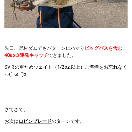
先日、野村ダムでもパターンにハマり
ビッグバスを含む
40up３連発キャッチ
できました。
SV-3
の重ためウェイト（1/2oz.以上）ご準備をお忘れなく
っ(`･ω･´)b
さてさて、
お次は
ロビンブレード
のターンです。