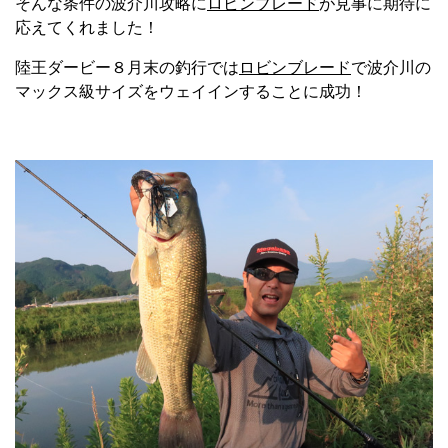
そんな条件の波介川攻略に
ロビンブレード
が見事に期待に
応えてくれました！
陸王ダービー８月末の釣行では
ロビンブレード
で波介川の
マックス級サイズをウェイインすることに成功！