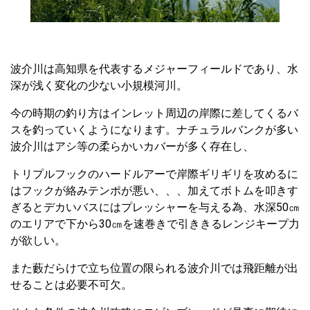
波介川は高知県を代表するメジャーフィールドであり、水
深が浅く変化の少ない小規模河川。
今の時期の釣り方はインレット周辺の岸際に差してくるバ
スを釣っていくようになります。ナチュラルバンクが多い
波介川はアシ等の柔らかいカバーが多く存在し、
トリプルフックのハードルアーで岸際ギリギリを攻めるに
はフックが絡みテンポが悪い、、、加えてボトムを叩きす
ぎるとデカいバスにはプレッシャーを与える為、水深50㎝
のエリアで下から30㎝を速巻きで引ききるレンジキープ力
が欲しい。
また藪だらけで立ち位置の限られる波介川では飛距離が出
せることは必要不可欠。