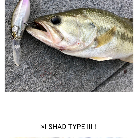
I×I SHAD TYPE III！