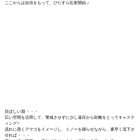
ここからは自信をもって、ひたすら乱射開始 ♪
目ぼしい淵 ・・・
広い空間を活用して、警戒させずに少し遠目から距離をとってキャステ
ィング !
流れに憑くアマゴをイメージし、ミノーを踊らせながら、素早く流下さ
せれば ・・・