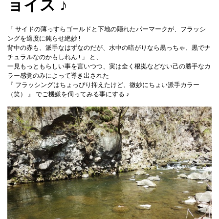
ョイス ♪
「 サイドの薄っすらゴールドと下地の隠れたパーマークが、フラッシ
ングを適度に鈍らせ絶妙 !
背中の赤も、派手なはずなのだが、水中の暗がりなら黒っちゃ、黒でナ
チュラルなのかもしれん ! 」 と、
一見もっともらしい事を言いつつ、実は全く根拠などない己の勝手なカ
ラー感覚のみによって導き出された
『 フラッシングはちょっぴり抑えたけど、微妙にちょい派手カラー
（笑） 』 でご機嫌を伺ってみる事にする ♪