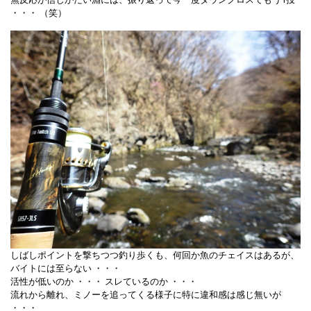
・・・ （笑）
しばしポイントを撃ちつつ釣り歩くも、何回か魚のチェイスはあるが、
バイトには至らない ・・・
活性が低いのか ・・・ スレているのか ・・・
流れから離れ、ミノーを追ってくる様子に特に違和感は感じ無いが
・・・