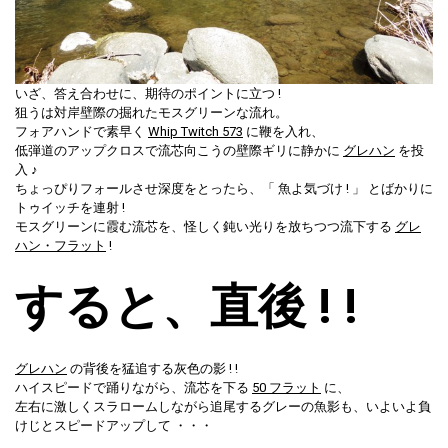
いざ、答え合わせに、期待のポイントに立つ !
狙うは対岸壁際の掘れたモスグリーンな流れ。
フォアハンドで素早く
Whip Twitch 573
に鞭を入れ、
低弾道のアップクロスで流芯向こうの壁際ギリに静かに
グレハン
を投
入 ♪
ちょっぴりフォールさせ深度をとったら、「 魚よ気づけ ! 」 とばかりに
トゥイッチを連射 !
モスグリーンに霞む流芯を、怪しく鈍い光りを放ちつつ流下する
グレ
ハン・フラット
!
すると、直後 ! !
グレハン
の背後を猛追する灰色の影 ! !
ハイスピードで踊りながら、流芯を下る
50 フラット
に、
左右に激しくスラロームしながら追尾するグレーの魚影も、いよいよ負
けじとスピードアップして ・・・