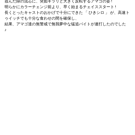
霞んだ緑の流芯に、突如ギラリと大きく反転するアマゴの姿 !
明らかにカラーチェンジ前より、早く始まるチェイススタート !
長くとったキャストのおかげで十分にできた 「 ひきシロ 」 が、高速ト
ゥイッチでも十分な食わせの間を確保し、
結果、アマゴ達の無警戒で無我夢中な猛追バイトが連打したのでした
♪