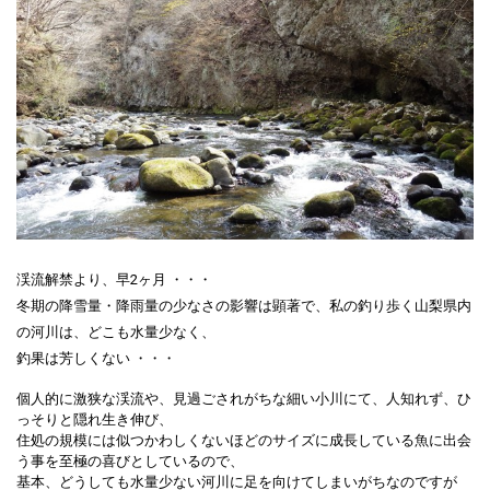
渓流解禁より、早2ヶ月 ・・・
冬期の降雪量・降雨量の少なさの影響は顕著で、私の釣り歩く山梨県内
の河川は、どこも水量少なく、
釣果は芳しくない ・・・
個人的に激狭な渓流や、見過ごされがちな細い小川にて、人知れず、ひ
っそりと隠れ生き伸び、
住処の規模には似つかわしくないほどのサイズに成長している魚に出会
う事を至極の喜びとしているので、
基本、どうしても水量少ない河川に足を向けてしまいがちなのですが