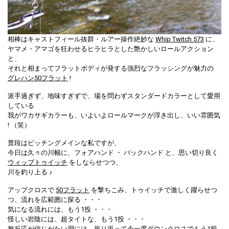
相棒はキャストフィール抜群・ルアー操作絶妙な
Whip Twitch 573
に、
ヤマメ・アマゴを狂わせるヒラヒラとした艶かしいロールアクション
と、
それと相まってフラットボディが発する強烈なフラッシングが魅力の
グレハン50フラット
!
派手過ぎず、地味すぎずで、場を問わずスタンダードカラーとして愛用
している
我がワカサギカラーも、いよいよロールマークが浮き出し、いい雰囲気
! （笑）
普段はピッチングメインな私ですが、
今日は久々の川幅に、フォアハンド ・ バックハンド と、思い切り良く
ウィップトゥイッチ
をしならせつつ、
川を釣り上る ♪
アップクロスで
50フラット
を撃ちこみ、トゥイッチで激しく躍らせつ
つ、流れを広範囲に探る ・・・
気になる流れには、もう1投 ・・・
怪しい岩陰には、超タイトな、もう1投 ・・・
無反応が信じがたい淵には、振り返って今一度ダウンクロスでもう1投