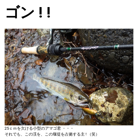
ゴン ! !
25ｃｍを欠ける小型のアマゴ君 ・・・
それでも、この渓を、この堰堤を占拠する主 ! （笑）