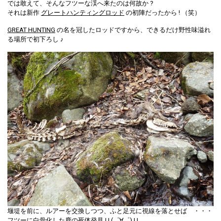
では敢えて、そんなフツーな渓へ来たのは何故か ?
それは新作
グレートハンティングロッド
の初陣だったから ! （笑）
GREAT HUNTING
の名を冠したロッドですから、できるだけ野性味溢れ
る場所で初下ろし ♪
堰堤を前に、ルアーを交換しつつ、ふと足元に視線を落とせば ・・・
フツーに白骨化した鹿の死体発見 ! ! (゜∀゜) ! !