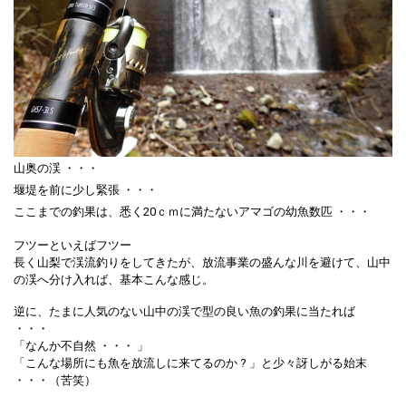
山奥の渓 ・・・
堰堤を前に少し緊張 ・・・
ここまでの釣果は、悉く20ｃｍに満たないアマゴの幼魚数匹 ・・・
フツーといえばフツー
長く山梨で渓流釣りをしてきたが、放流事業の盛んな川を避けて、山中
の渓へ分け入れば、基本こんな感じ。
逆に、たまに人気のない山中の渓で型の良い魚の釣果に当たれば
・・・
「なんか不自然 ・・・ 」
「こんな場所にも魚を放流しに来てるのか ? 」と少々訝しがる始末
・・・（苦笑）