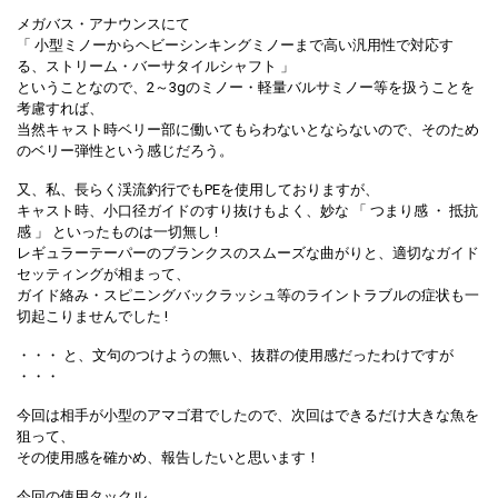
メガバス・アナウンスにて
「 小型ミノーからヘビーシンキングミノーまで高い汎用性で対応す
る、ストリーム・バーサタイルシャフト 」
ということなので、2～3gのミノー・軽量バルサミノー等を扱うことを
考慮すれば、
当然キャスト時ベリー部に働いてもらわないとならないので、そのため
のベリー弾性という感じだろう。
又、私、長らく渓流釣行でもPEを使用しておりますが、
キャスト時、小口径ガイドのすり抜けもよく、妙な 「 つまり感 ・ 抵抗
感 」 といったものは一切無し !
レギュラーテーパーのブランクスのスムーズな曲がりと、適切なガイド
セッティングが相まって、
ガイド絡み・スピニングバックラッシュ等のライントラブルの症状も一
切起こりませんでした !
・・・ と、文句のつけようの無い、抜群の使用感だったわけですが
・・・
今回は相手が小型のアマゴ君でしたので、次回はできるだけ大きな魚を
狙って、
その使用感を確かめ、報告したいと思います！
今回の使用タックル