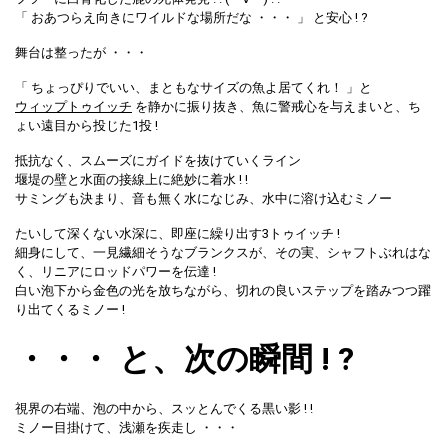
「 おあつらえ向きにワイルドな場所だな ・・・ 」 と安心 ! ?
舞台は整ったが ・・・
「 ちょっぴりでいい、まともなサイズの魚よ居てくれ！ 」と
ウィップトゥイッチ
を静かに振り抜き、魚に警戒心を与えまいと、ち
ょい遠目から投じた1投 !
抵抗なく、スムーズにガイドを抜けていくライン
堰堤の壁と水面の接線上に絶妙に着水 ! !
サミングも決まり、音も無く水になじみ、水中に溶け込むミノー
たいして深くない水深に、即座に繰り出す3トゥイッチ !
細身にして、一見繊細そうなブランクスが、その実、シャフトぶれはな
く、リニアにロッドパワーを伝達 !
白い泡下から金色の光を放ちながら、切れの良いステップを踏みつつ躍
り出てくるミノー !
・・・ と、次の瞬間 ! ?
視界の右端、泡の中から、スッとんでくる黒い影 ! !
ミノー目掛けて、浅瀬を疾走し ・・・