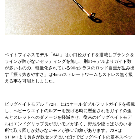
ベイトフィネスモデル「64L」は小口径ガイドを搭載しブランクを
ラインが跨がないセッティングを施し、別のモデルよりガイド数
が多いものの、軽量化されている90gクラスのロッド自重が生み出
す「振り抜きやすさ」は4inchストレートワームもストレス無く扱
える事を可能としました。
ビッグベイトモデル「72H」にはオールダブルフットガイドを搭載
し、ヘビーウエイトのルアーを投げる時に懸念されるガイドの歪
みとスレッドへのダメージを軽減させ、従来のビッグベイトモデ
ルはエンドグリップ長が長いモノが多く、野池や陸っぱりの小場
所で取り回しが効かないモノが多い印象があります。72Hは
611MHより長さが数センチ長いだけでビッグベイトの基本スペッ