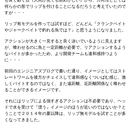
も良く動く点（人間が見ても艶めかしい）から、方向性としては
何らかの形でリップを付けることになるだろうと考えていたので
すが・・・
リップ有モデルを作っては試すほど、どんどん『クランクベイト
やジャークベイトで釣れる魚では？』と思うようになりました。
アクションが大きく一見すると良く泳いでいるように見えます
が、喰わせるのに魚と一定距離が必要で、リアクションするよう
なバイトが多かったため、より開発チームも違和感持つよう
に・・・
前回のエンジニアズブログで書いた通り、イメージとしてはスト
レートワームを後方かチェイスして違和感なくついばむ感じ。激
しくバイトするのではなく、また遠距離、近距離関係なく喰わせ
ることができるイメージです。
それにはリップによる強すぎるアクションは不必要であり、ヘッ
ドで水を受けて『漂う』イメージのほうが近いのではないか？と
うことで２０１４年の夏以降は、リップ無モデルを試すことが多
くなってきました。