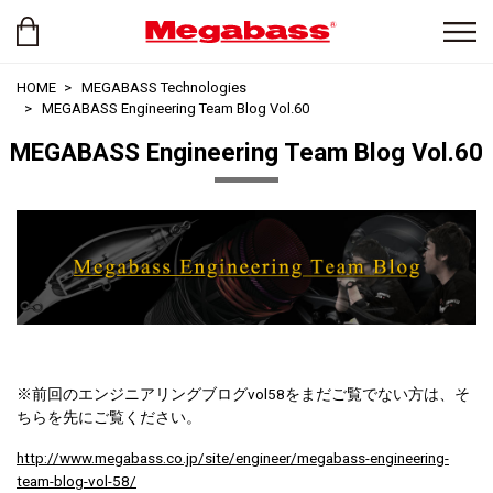
HOME
MEGABASS Technologies
MEGABASS Engineering Team Blog Vol.60
MEGABASS Engineering Team Blog Vol.60
※前回のエンジニアリングブログvol58をまだご覧でない方は、そ
ちらを先にご覧ください。
http://www.megabass.co.jp/site/engineer/megabass-engineering-
team-blog-vol-58/