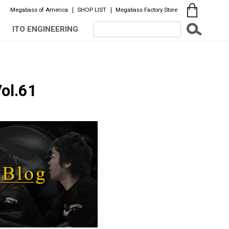
Megabass of America
SHOP LIST
Megabass Factory Store
ITO ENGINEERING
ol.61