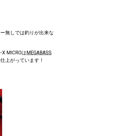
ター無しでは釣りが出来な
 MICROは
MEGABASS
へ仕上がっています！