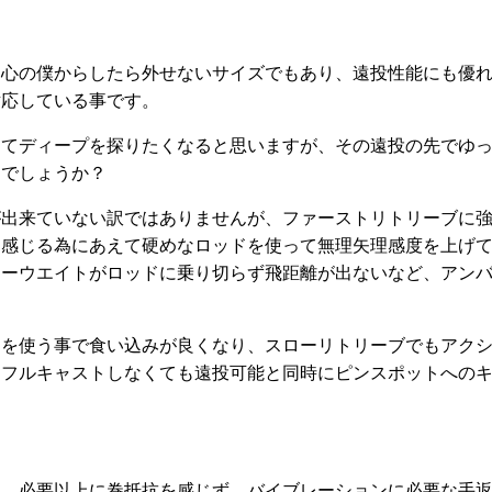
中心の僕からしたら外せないサイズでもあり、遠投性能にも優
対応している事です。
してディープを探りたくなると思いますが、その遠投の先でゆ
るでしょうか？
が出来ていない訳ではありませんが、ファーストリトリーブに
を感じる為にあえて硬めなロッドを使って無理矢理感度を上げ
アーウエイトがロッドに乗り切らず飛距離が出ないなど、アン
ッドを使う事で食い込みが良くなり、スローリトリーブでもアク
為フルキャストしなくても遠投可能と同時にピンスポットへの
は、必要以上に巻抵抗を感じず、バイブレーションに必要な手