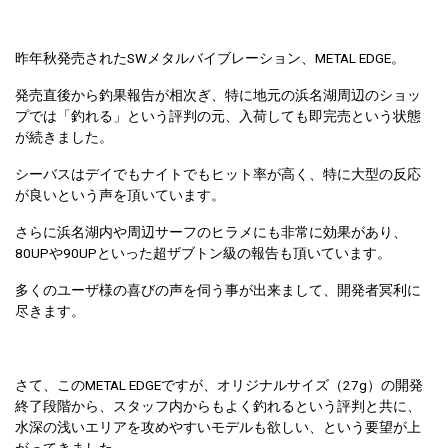
昨年秋発売されたSWメタルバイブレーション、METAL EDGE。
発売直後から釣果報告が相次ぎ、特に地元の浜名湖周辺のショッ
プでは「釣れる」という評判の元、入荷しても即完売という状態
が続きました。
シーバスはデイでもナイトでもヒット率が高く、特に大型の反応
が良いという声を頂いています。
さらに浜名湖内や周辺サーフのヒラメにも非常に効果があり、
80UPや90UPといった超ザブトン級の報告も頂いています。
多くのユーザ様の喜びの声を伺う事が出来まして、開発者冥利に
尽きます。
さて、このMETAL EDGEですが、オリジナルサイズ（27g）の開発
終了段階から、スタッフ内からもよく釣れるという評判と共に、
水深の浅いエリアを攻めやすいモデルも欲しい、という要望が上