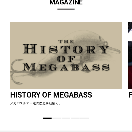
MAGAZINE
HISTORY OF MEGABASS
F
メガバスルアー達の歴史を紐解く。