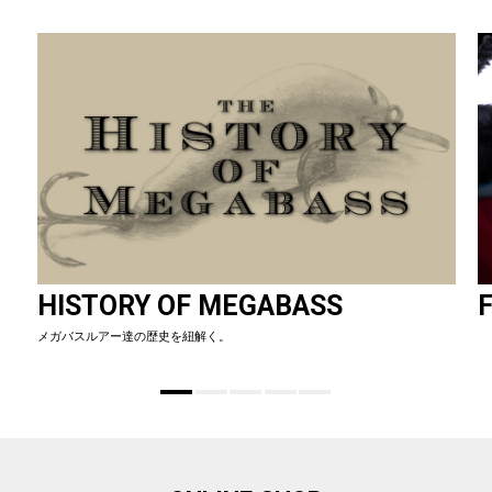
HISTORY OF MEGABASS
F
メガバスルアー達の歴史を紐解く。