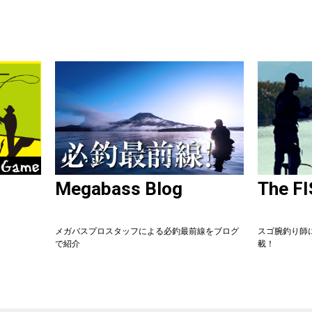
Megabass Blog
The F
メガバスプロスタッフによる必釣最前線をブログ
スゴ腕釣り師
で紹介
載！