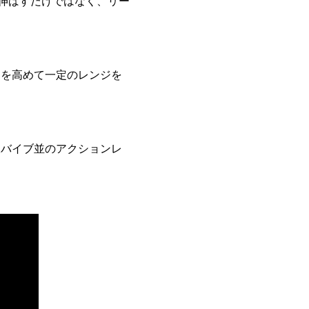
を伸ばすだけではなく、リー
力を高めて一定のレンジを
板バイブ並のアクションレ
。