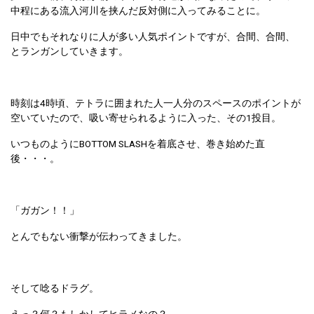
中程にある流入河川を挟んだ反対側に入ってみることに。
日中でもそれなりに人が多い人気ポイントですが、合間、合間、
とランガンしていきます。
時刻は4時頃、テトラに囲まれた人一人分のスペースのポイントが
空いていたので、吸い寄せられるように入った、その1投目。
いつものようにBOTTOM SLASHを着底させ、巻き始めた直
後・・・。
「ガガン！！」
とんでもない衝撃が伝わってきました。
そして唸るドラグ。
えっ？何？もしかしてヒラメなの？