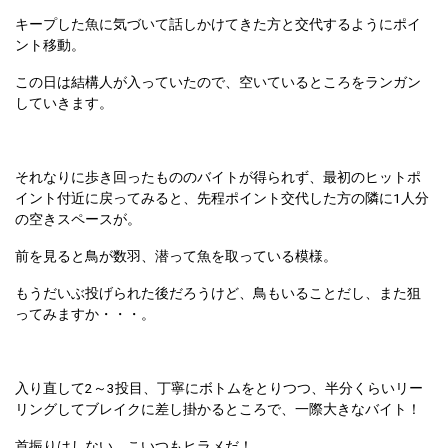
キープした魚に気づいて話しかけてきた方と交代するようにポイ
ント移動。
この日は結構人が入っていたので、空いているところをランガン
していきます。
それなりに歩き回ったもののバイトが得られず、最初のヒットポ
イント付近に戻ってみると、先程ポイント交代した方の隣に1人分
の空きスペースが。
前を見ると鳥が数羽、潜って魚を取っている模様。
もうだいぶ投げられた後だろうけど、鳥もいることだし、また狙
ってみますか・・・。
入り直して2～3投目、丁寧にボトムをとりつつ、半分くらいリー
リングしてブレイクに差し掛かるところで、一際大きなバイト！
首振りはしない、こいつもヒラメだ！