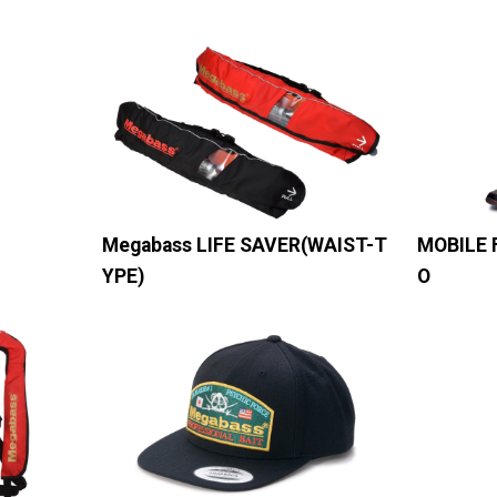
Megabass LIFE SAVER(WAIST-T
MOBILE 
YPE)
O