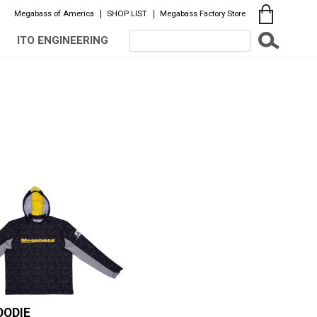
Megabass of America
SHOP LIST
Megabass Factory Store
ITO ENGINEERING
OODIE