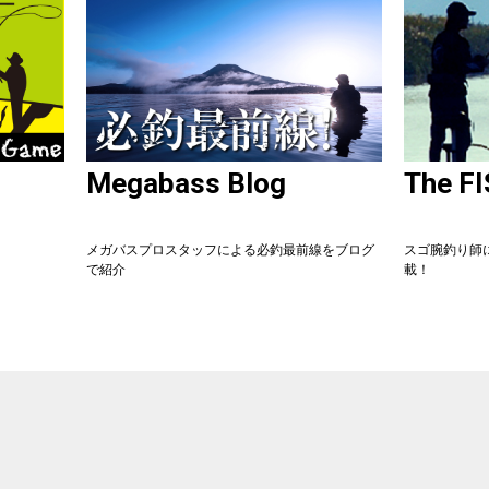
Megabass Blog
The F
メガバスプロスタッフによる必釣最前線をブログ
スゴ腕釣り師
で紹介
載！