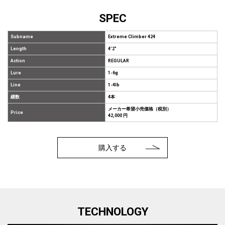
SPEC
Subname
Extreme Climber 424
Length
4'2"
Action
REGULAR
Lure
1-6g
Line
1-4lb
継数
4本
メーカー希望小売価格（税別）
Price
42,000 円
購入する
TECHNOLOGY