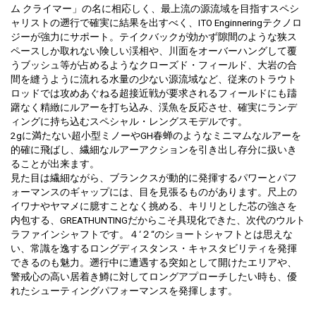
ム クライマー」の名に相応しく、最上流の源流域を目指すスペシ
ャリストの遡行で確実に結果を出すべく、ITO Enginneringテクノロ
ジーが強力にサポート。テイクバックが効かず隙間のような狭ス
ペースしか取れない険しい渓相や、川面をオーバーハングして覆
うブッシュ等が占めるようなクローズド・フィールド、大岩の合
間を縫うように流れる水量の少ない源流域など、従来のトラウト
ロッドでは攻めあぐねる超接近戦が要求されるフィールドにも躊
躇なく精緻にルアーを打ち込み、渓魚を反応させ、確実にランデ
ィングに持ち込むスペシャル・レングスモデルです。
2gに満たない超小型ミノーやGH春蝉のようなミニマムなルアーを
的確に飛ばし、繊細なルアーアクションを引き出し存分に扱いき
ることが出来ます。
見た目は繊細ながら、ブランクスが動的に発揮するパワーとパフ
ォーマンスのギャップには、目を見張るものがあります。尺上の
イワナやヤマメに臆すことなく挑める、キリリとした芯の強さを
内包する、GREATHUNTINGだからこそ具現化できた、次代のウルト
ラファインシャフトです。４‘２“のショートシャフトとは思えな
い、常識を逸するロングディスタンス・キャスタビリティを発揮
できるのも魅力。遡行中に遭遇する突如として開けたエリアや、
警戒心の高い居着き鱒に対してロングアプローチしたい時も、優
れたシューティングパフォーマンスを発揮します。