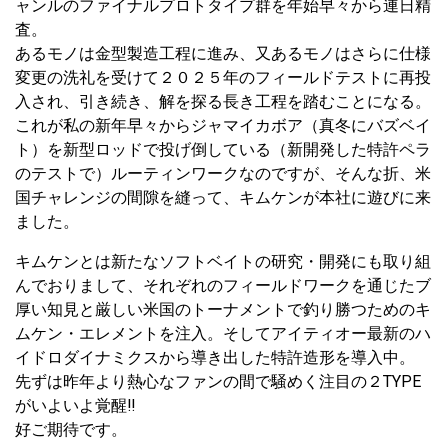
ャンルのファイナルプロトタイプ群を年始早々から連日精
査。
あるモノは金型製造工程に進み、又あるモノはさらに仕様
変更の洗礼を受けて２０２５年のフィールドテストに再投
入され、引き続き、解を探る長き工程を踏むことになる。
これが私の新年早々からジャマイカボア（真冬にバズベイ
ト）を新型ロッドで投げ倒している（新開発した特許ペラ
のテストで）ルーティンワークなのですが、そんな折、米
国チャレンジの間隙を縫って、キムケンが本社に遊びに来
ました。
キムケンとは新たなソフトベイトの研究・開発にも取り組
んでおりまして、それぞれのフィールドワークを通じたブ
厚い知見と厳しい米国のトーナメントで釣り勝つためのキ
ムケン・エレメントを注入。そしてアイティオー最新のハ
イドロダイナミクスから導き出した特許造形を導入中。
先ずは昨年より熱心なファンの間で騒めく注目の２TYPE
がいよいよ覚醒‼
好ご期待です。