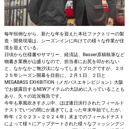
毎年恒例ながら、新たな年を迎えた本社ファクトリーの製
造・開発現場は、シーズンインに向けての様々な作業が佳
境を迎えている。
日頃から仕様書やサマリー、経済誌、Basser原稿執筆など
物書き業務が山盛りなので、担当者にお尻を叩かれない
と、なかなかご無沙汰になってしまうブログですが、２０
２５年シーズン開幕を目前に、２月１日、２日と
MEGABASS EXHIBITION（メガバスエキシビジョン）大阪
でお披露目するNEWアイテムの大詰めに入っていることも
あり、久々の近況報告です。
今年も寒風吹きすさぶ中、ほぼ連日決行されたフィールド
テストでいつの間にか過ぎてしまった年末年始でしたが、
昨年（２０２３～２０２４年）末までのフィールドテスト
によって様々にアップデートされた様々なフィッシングジ