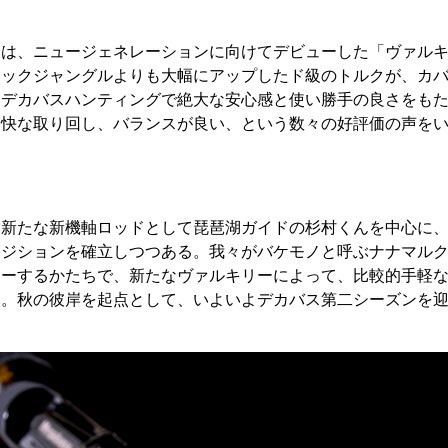
ては、ニュージェネレーションに向けてデビューした「ヴァル
ラックジャングルよりも大幅にアップしたド級のトルクが、カ
るデカバスハンティングで絶大な安心感と使い勝手の良さをも
軽快な取り回し、バランスが良い、という数々の好評価の声を
、新たな新機軸ロッドとして琵琶湖ガイドの杉村くんを中心に
ポジションを確立しつつある。我々がバケモノと呼ぶナナマル
ローするかたちで、新たなヴァルキリーによって、比較的手軽
た。秋の彼岸を起点として、いよいよデカバス第二シーズンを