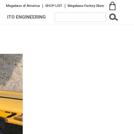
Megabass of America
SHOP LIST
Megabass Factory Store
ITO ENGINEERING