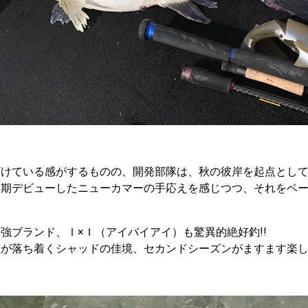
ざけている感がするものの、開発部隊は、秋の彼岸を起点とし
今期デビューしたニューカマーの手応えを感じつつ、それをベ
強ブランド、Ｉ×Ｉ（アイバイアイ）も驚異的絶好釣!!
温が落ち着くシャッドの佳境、セカンドシーズンがますます楽