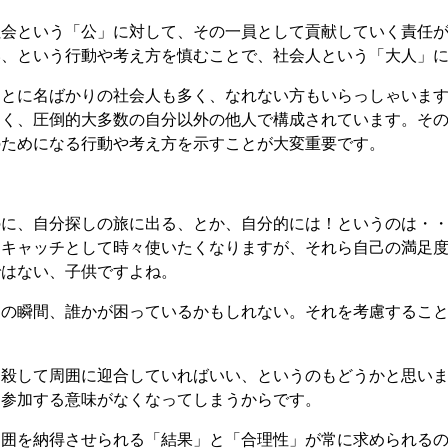
社会という「公」に対して、その一員として貢献していく責任
い、という行動や考え方を慎むことで、社会人という「大人」
ことに名ばかりの社会人も多く、なれない方もいらっしゃいま
なく、圧倒的大多数の自分以外の他人で構成されています。そ
のためになる行動や考え方を示すことが大変重要です。
のに、自分探しの旅に出る、とか、自分的には！というのは・
なキャッチとして時々使いたくなりますが、それら自己の満足
ではない、子供ですよね。
その瞬間、誰かが困っているかもしれない。それを考慮するこ
し殺して周囲に迎合していればいい、というのもどうかと思い
に参加する意味がなくなってしまうからです。
周囲を納得させられる「結果」と「合理性」が常に求められる