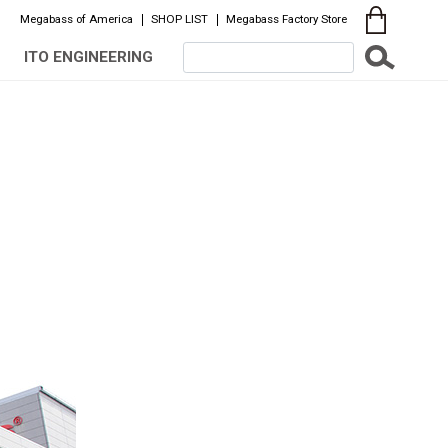
Megabass of America
SHOP LIST
Megabass Factory Store
ITO ENGINEERING