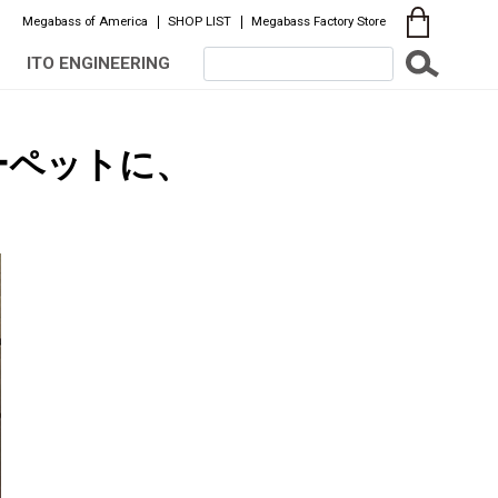
Megabass of America
SHOP LIST
Megabass Factory Store
ITO ENGINEERING
ーペットに、