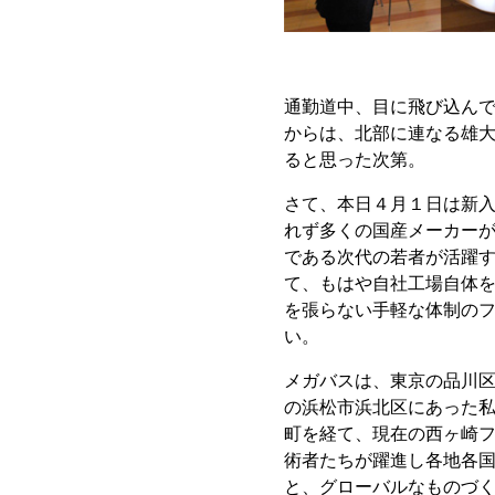
通勤道中、目に飛び込ん
からは、北部に連なる雄
ると思った次第。
さて、本日４月１日は新
れず多くの国産メーカー
である次代の若者が活躍
て、もはや自社工場自体
を張らない手軽な体制の
い。
メガバスは、東京の品川
の浜松市浜北区にあった
町を経て、現在の西ヶ崎
術者たちが躍進し各地各国へ
と、グローバルなものづ