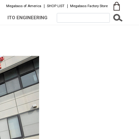
Megabass of America
SHOP LIST
Megabass Factory Store
ITO ENGINEERING