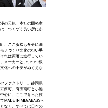
爛漫の天気。本社の開発室
場は、つくづく良い所にあ
の町、ここ浜松も多分に漏
のモノづくり文化の担い手
ばそれは顕著に進行してい
た、メーカーといいつつ根
り文化への不安がぬぐえな
初のファクトリー。静岡県
小豆餅町、有玉南町と小池
を中心に、ここで育った技
 IN MEGABASSへ
ことなく、すべては日本の