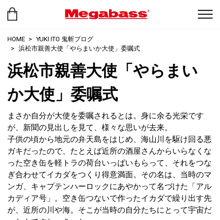
HOME
YUKI ITO 鬼斬ブログ
浜松市親善大使「やらまいか大使」委嘱式
浜松市親善大使「やらまい
か大使」委嘱式
まさか自分が大使を委嘱されるとは。身に余る光栄です
が、新聞の見出しを見て、様々な思いが去来。
子供の頃から地元の弁天島をはじめ、海山川を駆け回る悪
ガキだったので、たとえば近所の酒屋さんからいらなくな
った空き缶を軽トラの荷台いっぱいもらって、それをつな
ぎ合わせてイカダをつくり得意満面。その名は、当時のマ
ンガ、キャプテンハーロックにあやかって名づけた「アル
カディア号」。空き缶つないで作ったイカダで繰り出す先
が、近所の川や海。そこが当時の自分たちにとって宇宙だ