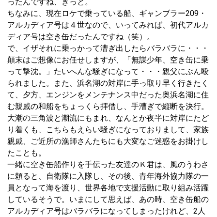
ったんですね、きっと。
ちなみに、現在ロケで乗っている船、ギャンブラー209・
アルカディア号は４世なので、いってみれば、初代アルカ
ディア号は空き缶だったんですね（笑）。
で、イザそれに乗っかって漕ぎ出したらバラバラに・・・
顛末はご想像にお任せしますが、「無謀少年、空き缶に乗
って撃沈。」たいへんな騒ぎになって・・・親父にぶん殴
られました。また、浜名湖の対岸に手っ取り早く行きたく
て、夕方、エンジンをメンテナンス中だった奥浜名湖に住
む親戚の和船をちょっくら拝借し、手漕ぎで縦断を決行。
大潮の三角波と潮流にもまれ、なんとか夜半に対岸にたど
り着くも、こちらもえらい騒ぎになっておりまして、家族
親戚、ご近所の漁師さんたちにも大変なご迷惑をお掛けし
たことも。
一緒に空き缶船作りを手伝った友達のＫ君は、風のうわさ
に頼ると、自衛隊に入隊し、その後、青年海外協力隊の一
員となって海を渡り、世界各地で支援活動に取り組み活躍
しているそうで。いまにして思えば、あの時、空き缶船の
アルカディア号はバラバラになってしまったけれど、2人