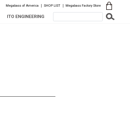
Megabass of America
SHOP LIST
Megabass Factory Store
ITO ENGINEERING