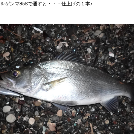
方を
ゲンマ85S
で通すと・・・仕上げの１本♪