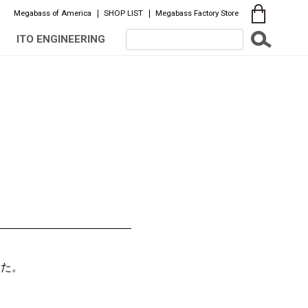
Megabass of America
SHOP LIST
Megabass Factory Store
ITO ENGINEERING
。
した。