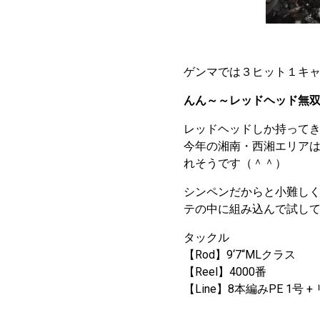
ゲンマでは３ヒット１キャ
んん～～レッドヘッド無
レッドヘッドしか持って
今年の湘南・西湘エリア
れそうです（＾＾）
シンペンだからと小難し
テの中に組み込んで試して
タックル
【Rod】9‘7“MLクラス
【Reel】4000番
【Line】8本編みPE 1号 +