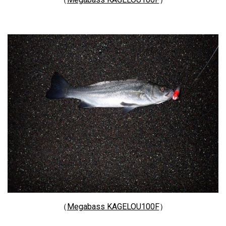
（
Megabass KAGELOU100F
）