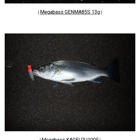
（
Megabass GENMA85S 13g
）
（
Megabass KAGELOU100F
）