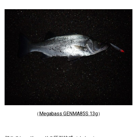
（
Megabass GENMA85S 13g
）