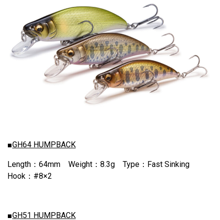
■
GH64 HUMPBACK
Length：64mm Weight：8.3g Type：Fast Sinking
Hook：#8×2
■
GH51 HUMPBACK