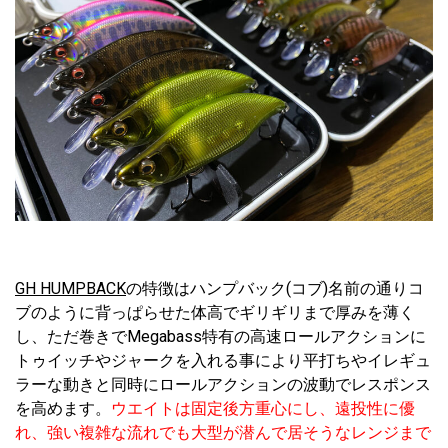
GH HUMPBACK
の特徴はハンプバック(コブ)名前の通りコ
ブのように背っぱらせた体高でギリギリまで厚みを薄く
し、ただ巻きでMegabass特有の高速ロールアクションに
トゥイッチやジャークを入れる事により平打ちやイレギュ
ラーな動きと同時にロールアクションの波動でレスポンス
を高めます。
ウエイトは固定後方重心にし、遠投性に優
れ、強い複雑な流れでも大型が潜んで居そうなレンジまで