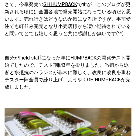
さて、今季発売の
GH HUMPBACK
ですが、このブログが更
新される頃には全国各地で発売開始になっている頃だと思
います。売れ行きはどうなのか気になる所ですが、事前受
注でも軒並み完売となり小売店様から凄い期待されている
と聞いてとても嬉しく思うと共に感謝しか無いです(^^)
自分がField staffになった年に
HUMPBACK
の開発テスト開
始でしたので、テスト期間3年を掛りました。当初から泳
ぎと水抵抗のバランスが非常に難しく、改良に改良を重ね
テスター陣全員で練り上げ、ようやく
GH HUMPBACK
が完
成しました。