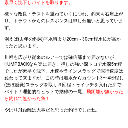
素早く沈下しバイトを取ります。
様々な改良・テストを重ねていくにつれ、釣果も右肩上が
り。トラウトからのレスポンスは申し分無いと思っていま
す。
例えば(去年の釣果)平水時より20cm～30cm程水位が高か
ったと思います。
川幅も広がり従来のルアーでは確信部まで届かないが
HUMPBACK
なら楽に届き、押しの強い深トロで水深5m程
でしたが素早く沈下。水速やラインスラッグで深行速度は
変わって来ますが、この時は着水からカウント3〜4秒程し
(ほぼ感覚)スラッグを取り３回程トゥイッチを入れた所で
バイト！理想的なヒットで納得の一尾。
飛距離が無かった
ら釣れて無かった魚！
やはり飛距離は大事だと思った釣行でしたね。