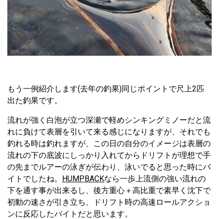
もう一例紹介します(去年の釣果)同じポイントで尺上2匹
出た釣果です。
流れが強く白泡が立つ深瀬で軽めシンキングミノーだと流
れに負けて表層を引いて来る感じになりますが、それでも
釣れる時は釣れますが、この日の自分のイメージは表層の
流れの下の底波にしっかり入れてからドリフトが理想で手
の先までルアーの泳ぎが伝わり、泳いでると思った時にバ
イトでしたね。
HUMPBACK
なら一歩上流側の強い流れの
下を通す事が出来るし、後方重心＋高比重で素早く沈下で
初動の速さが引き立ち、ドリフト時の高速ロールアクショ
ンに反応したバイトだと思います。