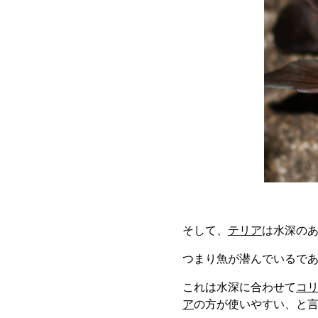
そして、
テリア
は水深の
つまり魚が潜んでいるで
これは水深に合わせて
コ
ア
の方が使いやすい、と