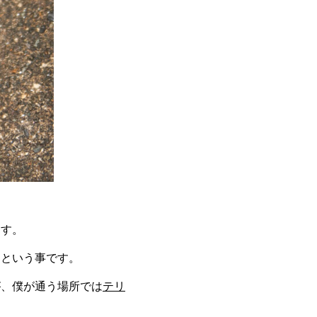
ます。
、という事です。
が、僕が通う場所では
テリ