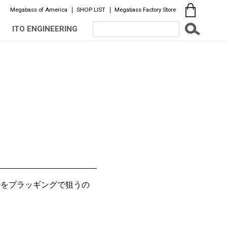
Megabass of America
SHOP LIST
Megabass Factory Store
ITO ENGINEERING
ルをプラッギングで狙うの