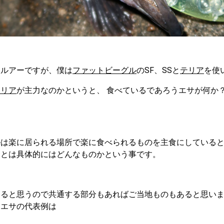
るルアーですが、僕は
ファットビーグル
のSF、SSと
テリア
を使
テリア
が主力なのかというと、 食べているであろうエサが何か
ルは楽に居られる場所で楽に食べられるものを主食にしている
サとは具体的にはどんなものかという事です。
あると思うので共通する部分もあればご当地ものもあると思い
るエサの代表例は