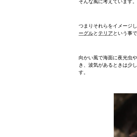
そんな風に考えています
つまりそれらをイメージ
ーグル
と
テリア
という事
向かい風で海面に夜光虫
き、波気があるときは少
す。