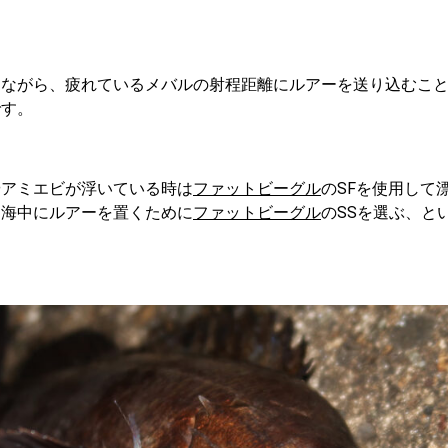
。
しながら、疲れているメバルの射程距離にルアーを送り込むこ
です。
やアミエビが浮いている時は
ファットビーグル
のSFを使用して
し海中にルアーを置くために
ファットビーグル
のSSを選ぶ、と