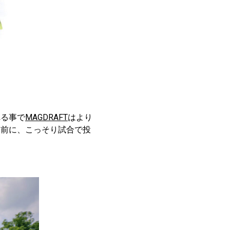
れる事で
MAGDRAFT
はより
う前に、こっそり試合で投