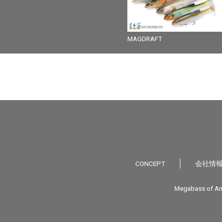
MAGDRAFT
CONCEPT
会社情
Megabass of Am