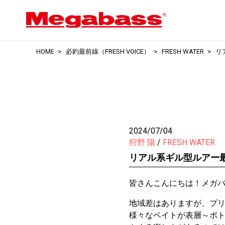
HOME
必釣最前線（FRESH VOICE）
FRESH WATER
リ
2024/07/04
狩野 陽
FRESH WATER
リアル系ギル型ルアー
皆さんこんにちは！メガ
地域差はありますが、プ
様々なベイトが表層～ボ