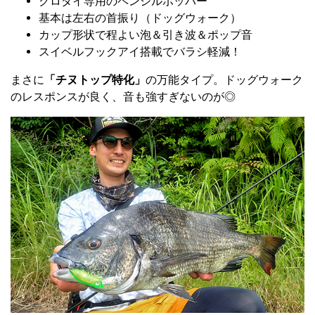
クロダイ専用のペンシルポッパー
基本は左右の首振り（ドッグウォーク）
カップ形状で程よい泡＆引き波＆ポップ音
スイベルフックアイ搭載でバラシ軽減！
まさに
「チヌトップ特化」
の万能タイプ。ドッグウォーク
のレスポンスが良く、音も強すぎないのが◎