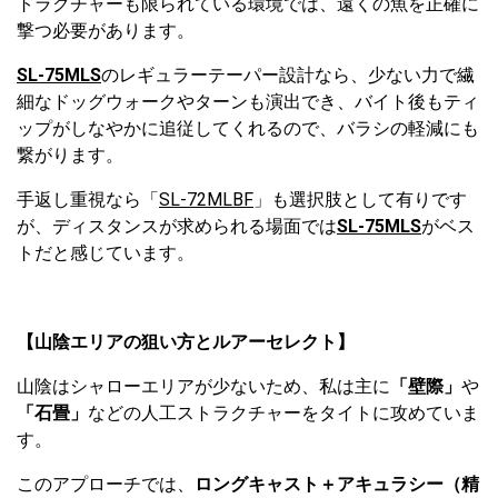
トラクチャーも限られている環境では、遠くの魚を正確に
撃つ必要があります。
SL-75MLS
のレギュラーテーパー設計なら、少ない力で繊
細なドッグウォークやターンも演出でき、バイト後もティ
ップがしなやかに追従してくれるので、バラシの軽減にも
繋がります。
手返し重視なら「
SL-72MLBF
」も選択肢として有りです
が、ディスタンスが求められる場面では
SL-75MLS
がベス
トだと感じています。
【山陰エリアの狙い方とルアーセレクト】
山陰はシャローエリアが少ないため、私は主に
「壁際」
や
「石畳」
などの人工ストラクチャーをタイトに攻めていま
す。
このアプローチでは、
ロングキャスト＋アキュラシー（精