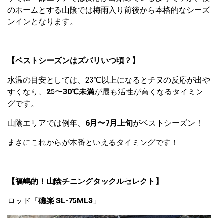
のホームとする山陰では梅雨入り前後から本格的なシーズ
ンインとなります。
【ベストシーズンはズバリいつ頃？】
水温の目安としては、23℃以上になるとチヌの反応が出や
すくなり、
25〜30℃未満
が最も活性が高くなるタイミン
グです。
山陰エリアでは例年、
6月〜7月上旬
がベストシーズン！
まさにこれからが本番といえるタイミングです！
【福嶋的！山陰チニングタックルセレクト】
ロッド「
礁楽 SL-75MLS
」