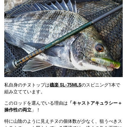
私自身のチヌトップは
礁楽 SL-75MLS
のスピニング1本で
組み立てています。
このロッドを選んでいる理由は
「キャストアキュラシー＋
操作性の両立
」！
特に山陰のように見えチヌの個体数が少なく、狙うべきス