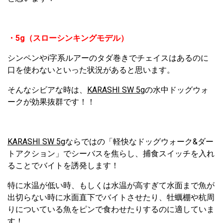
・5g（スローシンキングモデル）
シンペンやi字系ルアーのタダ巻きでチェイスはあるのに
口を使わないといった状況があると思います。
そんなシビアな時は、
KARASHI SW 5g
の水中ドッグウォ
ークが効果抜群です！！
KARASHI SW 5g
ならではの「軽快なドッグウォーク&ダー
トアクション」でシーバスを焦らし、捕食スイッチを入れ
ることでバイトを誘発します！
特に水温が低い時、もしくは水温が高すぎて水面まで魚が
出切らない時に水面直下でバイトさせたり、牡蠣棚や杭周
りについている魚をピンで食わせたりするのに適していま
す！