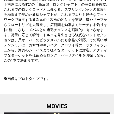
ト構造による8’2”の「高反発・ロングシャフト」の黄金律を確立。
これまでのロングロッドとは異なる、スプリングバックの収束性
を極限まで早めた新型シャフトが、これまでよりも軽快なフット
ワークで展開する新次元の「攻めの釣り」を実現。磯やサーフか
らフロートリグを大遠投し、広範囲を効率よくサーチする釣りを
快適にこなし、メバルとの遭遇チャンスを飛躍的に向上させま
す。荷重に応じて瞬時にトルクを発生させる強靭なバットセクシ
ョンは、尺オーバーのビッグメバルにも余裕で対応。その高いポ
テンシャルは、カサゴやキジハタ、クロソイ等のロックフィッシ
ュから、湾奥のシーバスまで様々なターゲットに対応。アクティ
ブなターゲットを仕留めるロング・バーサタイルをお探しなら、
この1本で決まりです。
※画像はプロトタイプです。
MOVIES