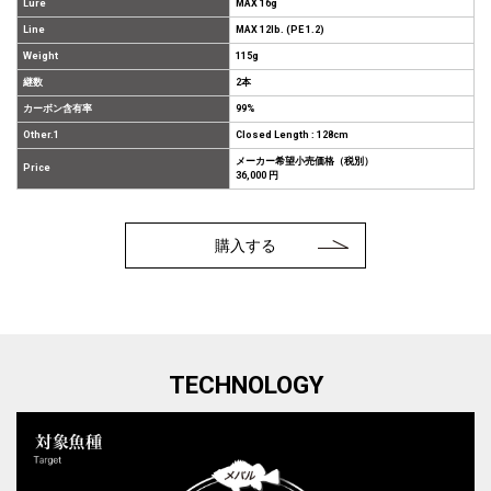
Lure
MAX 16g
Line
MAX 12lb. (PE 1.2)
Weight
115g
継数
2本
カーボン含有率
99%
Other.1
Closed Length : 128cm
メーカー希望小売価格（税別）
Price
36,000 円
購入する
TECHNOLOGY