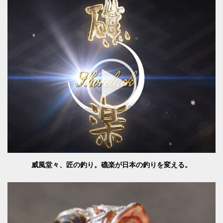
威風堂々、匠の釣り。礁楽が日本の釣りを変える。