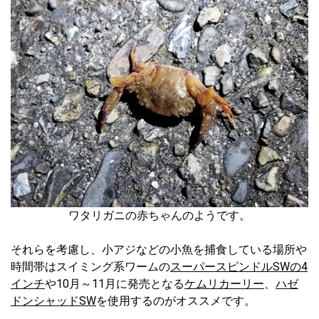
ワタリガニの赤ちゃんのようです。
それらを考慮し、小アジなどの小魚を捕食している場所や
時間帯はスイミング系ワームの
スーパースピンドルSWの4
インチ
や10月～11月に発売となる
ケムリカーリー
、
ハゼ
ドンシャッドSW
を使用するのがオススメです。