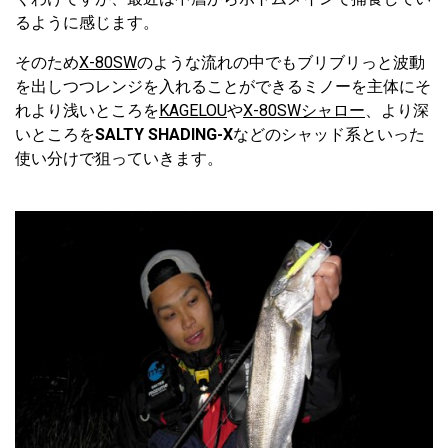
るように感じます。
そのため
X-80SW
のような流れの中でもブリブリっと波動
を出しつつレンジを入れることができるミノーを主体にそ
れより浅いところを
KAGELOU
や
X-80SWシャロー
、より深
いところを
SALTY SHADING-X
などのシャッド系といった
使い分けで狙っていきます。