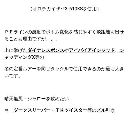
（
オロチカイザ･F3-610KS
を使用）
ＰＥラインの感度でボトム変化を感じやすく飛距離も出せ
ることも理由ですが、、、
上に挙げた
ダイナレスポンス
や
アイバイアイシャッド
、
シ
ャッディングⅩ
等の
冬の定番ルアーを同じタックルで使用できるのが最も大き
いです。
晴天無風・シャローを攻めたい
⇒
ダークスリーパー
・
ＴＫツイスター
等のズル引き