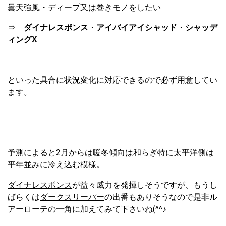
曇天強風・ディープ又は巻きモノをしたい
⇒
ダイナレスポンス
・
アイバイアイシャッド
・
シャッデ
ィングⅩ
といった具合に状況変化に対応できるので必ず用意してい
ます。
予測によると2月からは暖冬傾向は和らぎ特に太平洋側は
平年並みに冷え込む模様。
ダイナレスポンス
が益々威力を発揮しそうですが、もうし
ばらくは
ダークスリーパー
の出番もありそうなので是非ル
アーローテの一角に加えてみて下さいね(^^♪