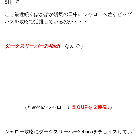
対して、
ここ最近続くぽかぽか陽気の日中にシャローへ差すビッグ
バスを攻略で活躍しているのが・・・
ダークスリーパー2.4inch
なんです！
（ため池のシャローで
５０UPを２連発♪
）
シャロー攻略に
ダークスリーパー2.4inch
をチョイスしてい