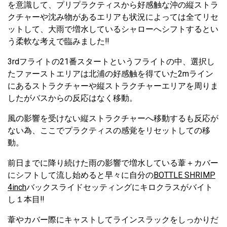
を意識して、プリプラクティスから好感触な沖の縦ストラ
クチャーや沈み物があるエリアも状況によっては全てリセ
ットして、大雨で増水しているシャローへシフトするとい
う柔軟な考えで臨みました‼︎
3rdフライトの21番スタートというフライトの中、選択し
たファーストエリアは北浦の好感触を得ていた2mライン
にあるストラクチャーや縦ストラクチャーエリアを周りま
したがバスからの反応はなく移動。
風の影響を受けない縦ストラクチャーへ移動するも反応が
ない為、ここでプラクティスの感覚をリセットしての移
動。
前日までに降り続けた雨の影響で増水している葦＋カバー
にシフトして流し始めると早々に自分の
BOTTLE SHRIMP
4inch
バックスライドセッティングにキロクラスがバイト
し１本目‼︎
葦やカバー際にキャストしてラインスラックをしっかりだ