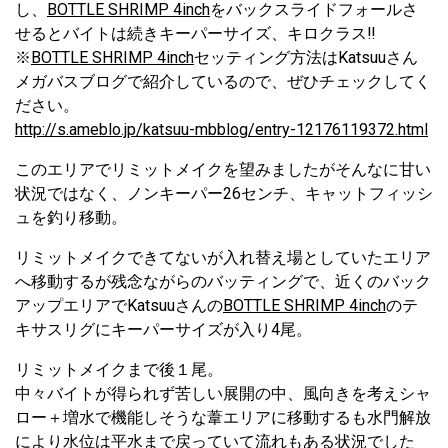
し、
BOTTLE SHRIMP 4inch
をバックスライドフォールさ
せるとバイトは続きキーパーサイズ、キロクラス‼︎
※
BOTTLE SHRIMP 4inch
セッティング方法はKatsuuさん
メガバスブログで紹介しているので、ぜひチェックしてく
ださい。
http://s.ameblo.jp/katsuu-mbblog/entry-12176119372.html
このエリアでリミットメイクを望みましたがそんなに甘い
状況ではなく、ノンキーパー26センチ、キャットフィッシ
ュを釣り移動。
リミットメイクできてないが入れ替え場としていたエリア
へ移動するが残念ながらのバッティングで、近くのバック
アップエリアでKatsuuさんの
BOTTLE SHRIMP 4inch
のテ
キサスリグにキーパーサイズが入り4尾。
リミットメイクまで後１尾。
中々バイトが得られず苦しい展開の中、風向きを考えシャ
ロー＋増水で機能しそうな葦エリアに移動するも水門解放
により水位は平水まで戻っていて流れもある状況でした