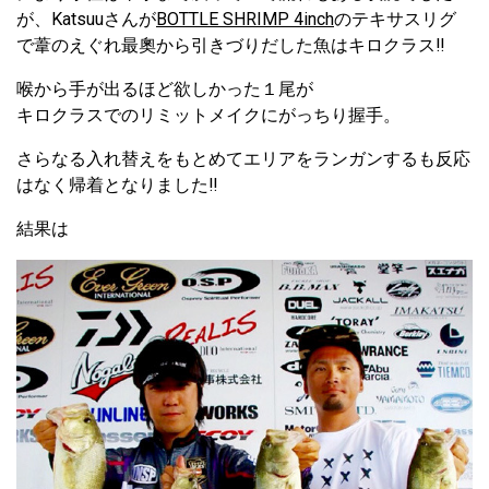
が、Katsuuさんが
BOTTLE SHRIMP 4inch
のテキサスリグ
で葦のえぐれ最奧から引きづりだした魚はキロクラス‼︎
喉から手が出るほど欲しかった１尾が
キロクラスでのリミットメイクにがっちり握手。
さらなる入れ替えをもとめてエリアをランガンするも反応
はなく帰着となりました‼︎
結果は