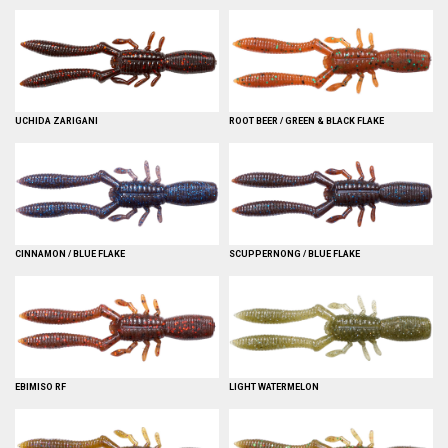
UCHIDA ZARIGANI
ROOT BEER / GREEN & BLACK FLAKE
CINNAMON / BLUE FLAKE
SCUPPERNONG / BLUE FLAKE
EBIMISO RF
LIGHT WATERMELON