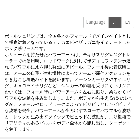
Language
JP
EN
ボトルシュリンプは、全国各地のフィールドでメインベイトとし
て捕食対象となっているテナガエビやザリガニをイミテートした
ホッグ系ワームです。
ボリュームを持たせたパワーアームは、テキサスリグやジグトレ
ーラーでの使用時、ロッドワークに対してボディにワンテンポ遅
れてパワフルに水を押し強烈にアピール。フォール後の着底時に
は、アームの自重が生む慣性によってアームが屈伸アクションを
引き起こし着底バイトを誘います。ノーシンカーリグやネイルリ
グ、キャロライナリグなど、シンカーの影響を受けにくいリグに
おいては、フォール時にパワーアームを左右に振り、柔らかくパ
ワフルな波動を生み出します。また、ボディから生える3対のレッ
グが、フォールやロッドワークによってピリピリとしたビビッド
な波動を発生。パワーアームが生み出すスローでパワフルな波動
と、レッグが生み出すクイックでビビッドな波動が、より複雑で
リアリティのあるパルスをボディ全体から醸し出し、ターゲット
を魅了します。