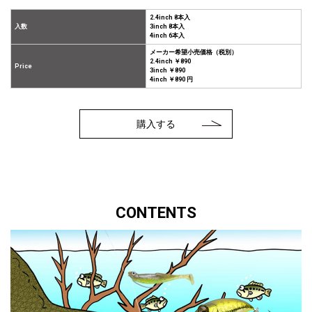
2.4inch 8本入
入数
3inch 8本入
4inch 6本入
メーカー希望小売価格（税別）
2.4inch ￥890
Price
3inch ￥890
4inch ￥890 円
購入する
CONTENTS