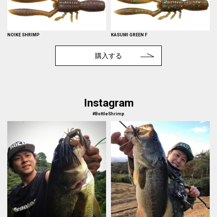
NOIKE SHRIMP
KASUMI GREEN F
購入する
Instagram
#BottleShrimp