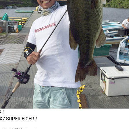
8！
X7 SUPER EIGER
！