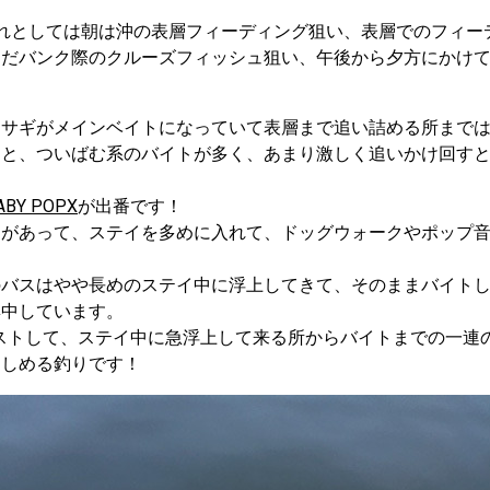
れとしては朝は沖の表層フィーディング狙い、表層でのフィー
んだバンク際のクルーズフィッシュ狙い、午後から夕方にかけ
カサギがメインベイトになっていて表層まで追い詰める所まで
うと、ついばむ系のバイトが多く、あまり激しく追いかけ回す
ABY POPX
が出番です！
ツがあって、ステイを多めに入れて、ドッグウォークやポップ
のバスはやや長めのステイ中に浮上してきて、そのままバイト
集中しています。
ストして、ステイ中に急浮上して来る所からバイトまでの一連
楽しめる釣りです！