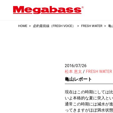
HOME
必釣最前線（FRESH VOICE）
FRESH WATER
亀
2016/07/26
松本 恵太
FRESH WATER
亀山レポート
現在はこの時期にしては
いよ本格的な夏に突入と
通常この時期には減水が
ってきますがほぼ満水状