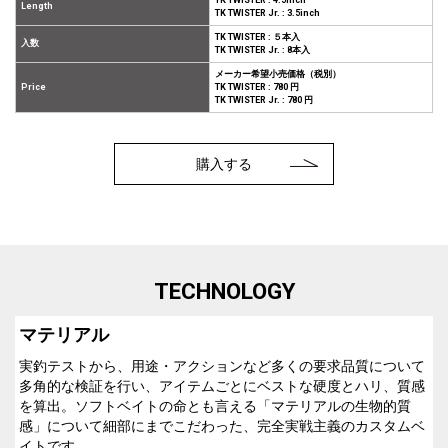
Length
TK TWISTER Jr. : 3.5inch
TK TWISTER : ５本入
入数
TK TWISTER Jr. : 8本入
メーカー希望小売価格（税別）
Price
TK TWISTER : 780 円
TK TWISTER Jr. : 780 円
購入する
TECHNOLOGY
マテリアル
実釣テストから、用途・アクションなど多くの要求品質について
多角的な検証を行い、アイテムごとにベストな硬度とハリ、質感
を算出。ソフトベイトの命とも言える「マテリアルの生物的質
感」について細部にまでこだわった、完全実戦主義のカスタムベ
イトです。