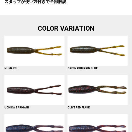
スタッフが使い方付きで全部解説
COLOR VARIATION
NUMA EBI
GREEN PUMPKIN BLUE
UCHIDA ZARIGANI
OLIVE RED FLAKE