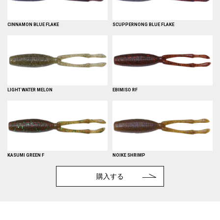
CINNAMON BLUE FLAKE
SCUPPERNONG BLUE FLAKE
LIGHT WATER MELON
EBIMISO RF
KASUMI GREEN F
NOIKE SHRIMP
購入する