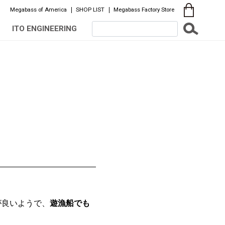
Megabass of America
SHOP LIST
Megabass Factory Store
ITO ENGINEERING
が良いようで、
遊漁船でも