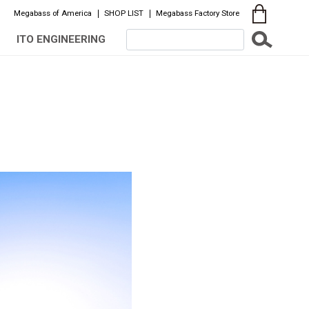
Megabass of America
SHOP LIST
Megabass Factory Store
ITO ENGINEERING