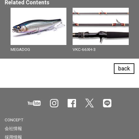
Related Contents
MEGADOG
VKC-66XH-3
back
CONCEPT
会社情報
採用情報