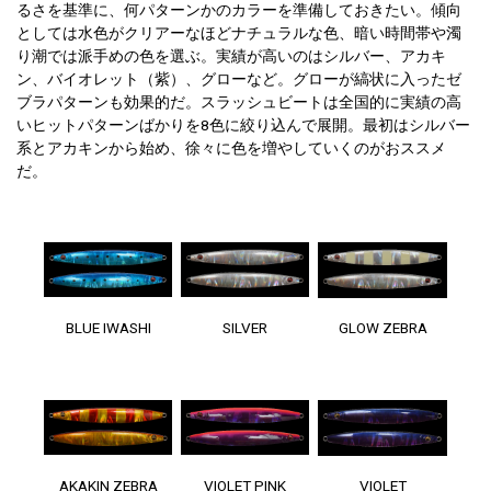
るさを基準に、何パターンかのカラーを準備しておきたい。傾向
としては水色がクリアーなほどナチュラルな色、暗い時間帯や濁
り潮では派手めの色を選ぶ。実績が高いのはシルバー、アカキ
ン、バイオレット（紫）、グローなど。グローが縞状に入ったゼ
ブラパターンも効果的だ。スラッシュビートは全国的に実績の高
いヒットパターンばかりを8色に絞り込んで展開。最初はシルバー
系とアカキンから始め、徐々に色を増やしていくのがおススメ
だ。
BLUE IWASHI
SILVER
GLOW ZEBRA
AKAKIN ZEBRA
VIOLET PINK
VIOLET