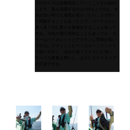
グのサイズは各種用意していくことをお勧め
します。最も活躍するのは100ｇと120ｇ。水
深が浅い時でも潮流が速かったり、エサ釣り
と同船することもあったりで、バーチカルに
真っ直ぐ沈む重さを最優先することも多いで
すね。水色が濁り気味なこともあってか、カ
ラーはバイオレットとアカキンに実績が高い
ですね。スラッシュビートはオーソドックス
で使いやすく、沈みが速くてキズにも強い。
すべての要素を満たし、まさにタチウオジグ
の王道ですね」