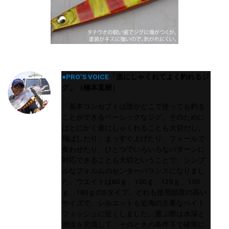
●PRO’S VOICE
「楽にしゃくれてよく釣れるジ
グ」（楠本直樹）
「基本コンセプトは誰がどこで使っても釣る
ことができるベーシックなジグ。そのために
はとにかく楽にしゃくれることも大切だし、
飛ばしたり、まっすぐ上げたり、フォールで
食わせたり、ひとつでいろいろなパターンに
対応できることも大切ということで、シンプ
ルなフォルムのセンターバランスになりまし
た。ウエイトは80ｇ、100ｇ、120ｇ、150
ｇ、180ｇの5タイプ。どれも使用頻度の高い
サイズで、シルエットも近海の主要なベイト
フィッシュに近くしました。選ぶ際は水深と
潮流を意識して、そのときの条件下で確実に