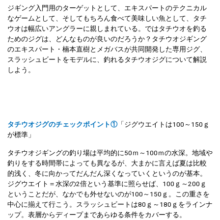
ジギング入門用のターゲットとして、エキスパートのテクニカル
なゲームとして、そしてもちろん食べて美味しい魚として、タチ
ウオは幅広いアングラーに親しまれている。ではタチウオを釣る
ためのジグは、どんなものが良いのだろうか？タチウオジギング
のエキスパート・楠本直樹とメガバスが共同開発した専用ジグ、
スラッシュビートをモデルに、釣れるタチウオジグについて解説
しよう。
タチウオジグのチェックポイント①
「ジグウエイトは100～150ｇ
が標準」
タチウオジギングの釣り場は平均的に50ｍ～100ｍの水深。地域や
釣りをする時間帯によっても異なるが、大まかに言えば夏は比較
的浅く、冬に向かってだんだん深くなっていくというのが基本。
ジグウエイト＝水深の2倍という基準に照らせば、100ｇ～200ｇ
ということだが、なかでも外せないのが100～150ｇ。この重さを
中心に揃えて行こう。スラッシュビートは80ｇ～180ｇをラインナ
ップ。表層からディープまであらゆる条件をカバーする。