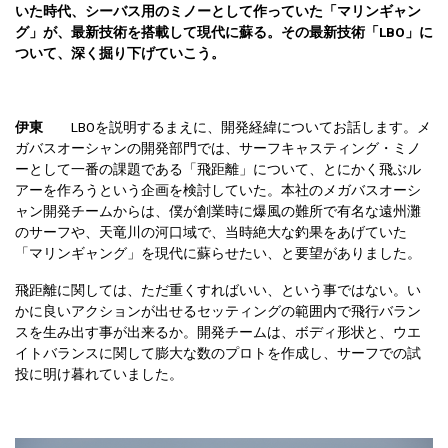
いた時代、シーバス用のミノーとして作っていた「マリンギャン
グ」が、最新技術を搭載して現代に蘇る。その最新技術「LBO」に
ついて、深く掘り下げていこう。
伊東
LBOを説明するまえに、開発経緯についてお話します。メ
ガバスオーシャンの開発部門では、サーフキャスティング・ミノ
ーとして一番の課題である「飛距離」について、とにかく飛ぶル
アーを作ろうという企画を検討していた。本社のメガバスオーシ
ャン開発チームからは、僕が創業時に爆風の難所で有名な遠州灘
のサーフや、天竜川の河口域で、当時絶大な釣果をあげていた
「マリンギャング」を現代に蘇らせたい、と要望がありました。
飛距離に関しては、ただ重くすればいい、という事ではない。い
かに良いアクションが出せるセッティングの範囲内で飛行バラン
スを生み出す事が出来るか。開発チームは、ボディ形状と、ウエ
イトバランスに関して膨大な数のプロトを作成し、サーフでの試
投に明け暮れていました。