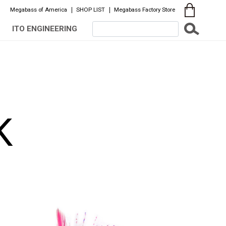
Megabass of America
SHOP LIST
Megabass Factory Store
ITO ENGINEERING
K