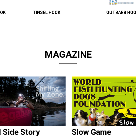
OOK
TINSEL HOOK
OUTBARB HO
MAGAZINE
d Side Story
Slow Game