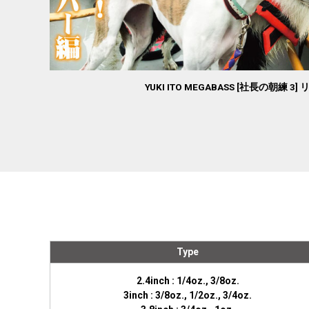
YUKI ITO MEGABASS [社長の朝練 3
Type
2.4inch : 1/4oz., 3/8oz.
3inch : 3/8oz., 1/2oz., 3/4oz.