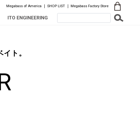
Megabass of America
SHOP LIST
Megabass Factory Store
ITO ENGINEERING
ベイト。
R