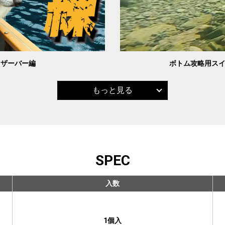
] リザーバー編
ボトム攻略用スイム
もっと見る
SPEC
入数
1個入