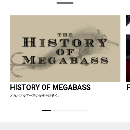
HISTORY OF MEGABASS
F
メガバスルアー達の歴史を紐解く。