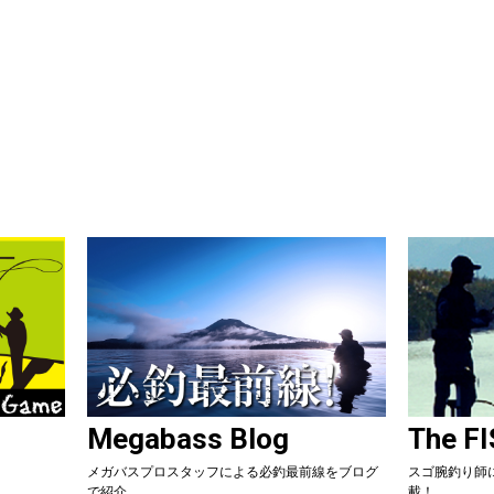
Megabass Blog
The F
メガバスプロスタッフによる必釣最前線をブログ
スゴ腕釣り師
で紹介
載！