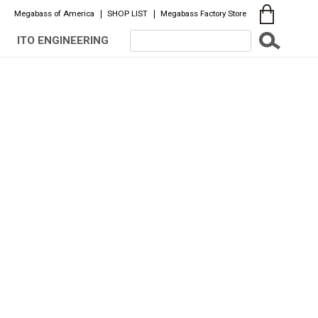
Megabass of America
SHOP LIST
Megabass Factory Store
ITO ENGINEERING