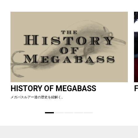
HISTORY OF MEGABASS
F
メガバスルアー達の歴史を紐解く。